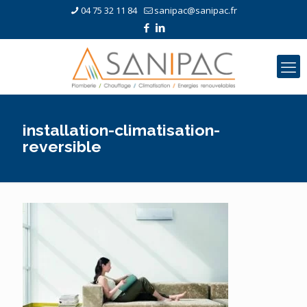
04 75 32 11 84
sanipac@sanipac.fr
installation-climatisation-
reversible