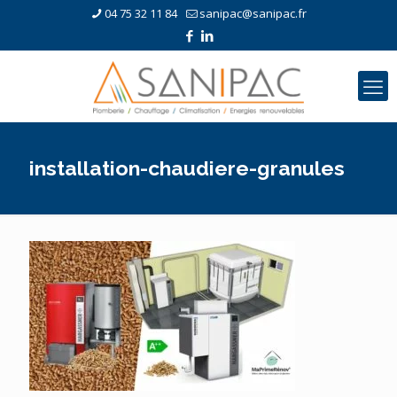
04 75 32 11 84
sanipac@sanipac.fr
installation-chaudiere-granules