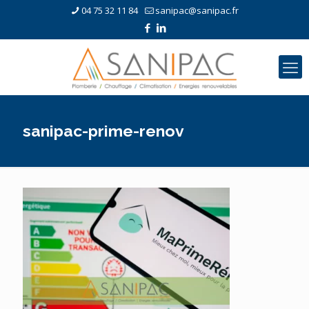
04 75 32 11 84
sanipac@sanipac.fr
sanipac-prime-renov