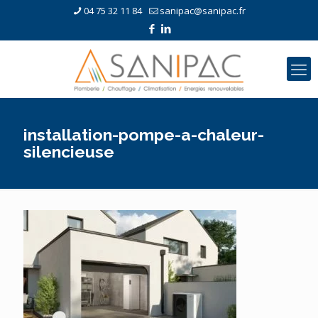
04 75 32 11 84
sanipac@sanipac.fr
installation-pompe-a-chaleur-
silencieuse