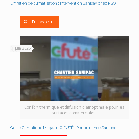
Entretien de climatisation : intervention Sanisav chez PSO
En savoir +
1 juin 2026
Confort thermique et diffusion d'air optimale pour les
surfaces commerciales.
Génie Climatique Magasin C FUTÉ | Performance Sanipac