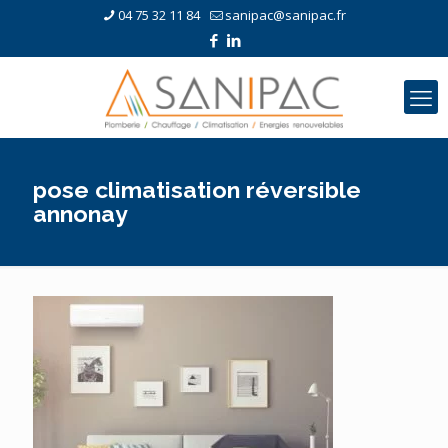
04 75 32 11 84
sanipac@sanipac.fr
pose climatisation réversible
annonay