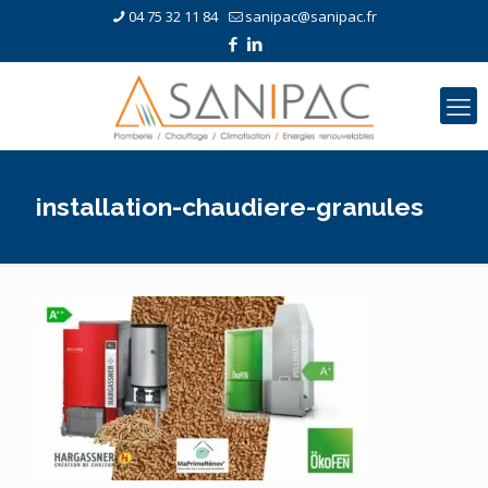
04 75 32 11 84
sanipac@sanipac.fr
installation-chaudiere-granules