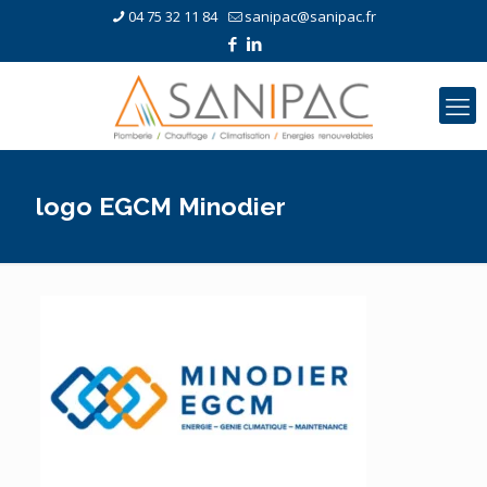
04 75 32 11 84
sanipac@sanipac.fr
logo EGCM Minodier