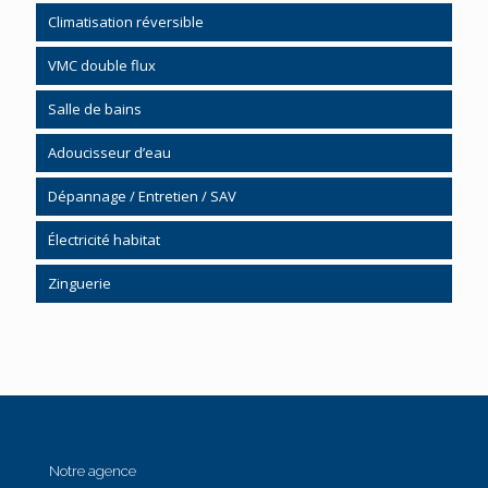
Pompe à chaleur système gainable
Chauffage gaz et fioul
Climatisation réversible
Chauffe-eau thermodynamique
Régulation chauffage
VMC double flux
Chauffage bois granulés
Salle de bains
Poêle à bois bûches
Poêle bois à granulés
Kinemagic
Adoucisseur d’eau
Chauffage solaire
Mobilier
Dépannage / Entretien / SAV
Chauffe-eau solaire CESI
Cabine de douche
Chauffage
Électricité habitat
Accessibilité / Handicap
Plomberie / Sanitaire
Zinguerie
Notre agence